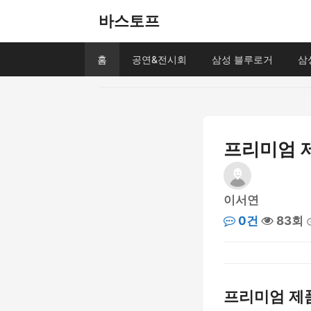
바스토프
홈
공연&전시회
삼성 블루로거
삼
프리미엄 제
이서연
0건
83회
프리미엄 제품