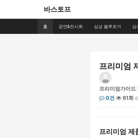
바스토프
홈
공연&전시회
삼성 블루로거
삼
프리미엄 제
프리미엄가이드 
0건
91회
프리미엄 제