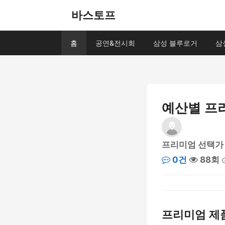
바스토프
홈
공연&전시회
삼성 블루로거
삼
예산별 프리
프리미엄 선택가
0건
88회
프리미엄 제품