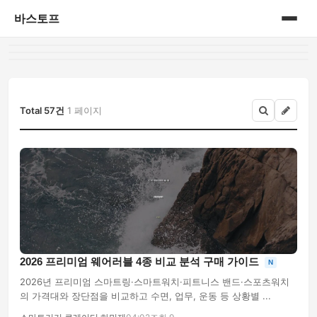
바스토프
홈
공연&전시회
Total 57건
1 페이지
삼성 블루로거
삼성 블루로거 1기
생활정보
세상이야기
2026 프리미엄 웨어러블 4종 비교 분석 구매 가이드
N
신제품
2026년 프리미엄 스마트링·스마트워치·피트니스 밴드·스포츠워치
의 가격대와 장단점을 비교하고 수면, 업무, 운동 등 상황별 ...
아가이야기