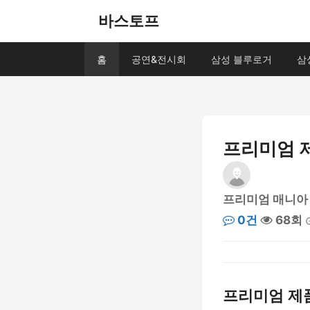
바스토프
홈
공연&전시회
삼성 블루로거
삼
프리미엄 
프리미엄 매니아
0건
68회
프리미엄 제