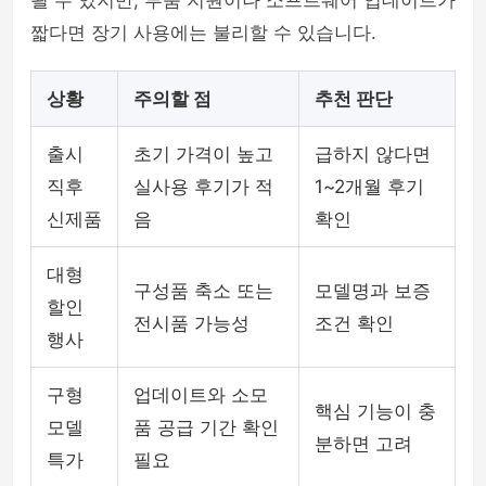
될 수 있지만, 부품 지원이나 소프트웨어 업데이트가
짧다면 장기 사용에는 불리할 수 있습니다.
상황
주의할 점
추천 판단
출시
초기 가격이 높고
급하지 않다면
직후
실사용 후기가 적
1~2개월 후기
신제품
음
확인
대형
구성품 축소 또는
모델명과 보증
할인
전시품 가능성
조건 확인
행사
구형
업데이트와 소모
핵심 기능이 충
모델
품 공급 기간 확인
분하면 고려
특가
필요