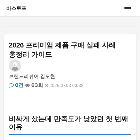
바스토프
홈
공연&전시회
2026 프리미엄 제품 구매 실패 사례
총정리 가이드
삼성 블루로거
삼성 블루로거 1기
브랜드리뷰어 김도현
0건
63회
2026.07.03 03:32
생활정보
세상이야기
비싸게 샀는데 만족도가 낮았던 첫 번째
신제품
이유
아가이야기