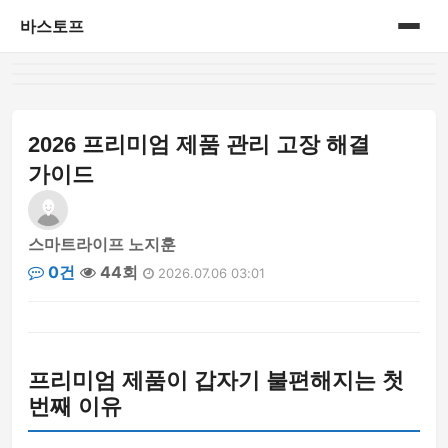
바스토프
홈
공연&전시회
2026 프리미엄 제품 관리 고장 해결
가이드
삼성 블루로거
삼성 블루로거 1기
스마트라이프 노지훈
0건
44회
2026.07.06 03:01
생활정보
세상이야기
프리미엄 제품이 갑자기 불편해지는 첫
신제품
번째 이유
아가이야기