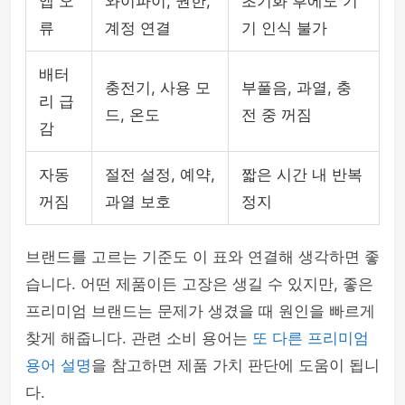
앱 오
와이파이, 권한,
초기화 후에도 기
류
계정 연결
기 인식 불가
배터
충전기, 사용 모
부풀음, 과열, 충
리 급
드, 온도
전 중 꺼짐
감
자동
절전 설정, 예약,
짧은 시간 내 반복
꺼짐
과열 보호
정지
브랜드를 고르는 기준도 이 표와 연결해 생각하면 좋
습니다. 어떤 제품이든 고장은 생길 수 있지만, 좋은
프리미엄 브랜드는 문제가 생겼을 때 원인을 빠르게
찾게 해줍니다. 관련 소비 용어는
또 다른 프리미엄
용어 설명
을 참고하면 제품 가치 판단에 도움이 됩니
다.